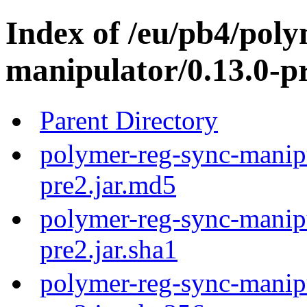
Index of /eu/pb4/poly
manipulator/0.13.0-pr
Parent Directory
polymer-reg-sync-manipu
pre2.jar.md5
polymer-reg-sync-manipu
pre2.jar.sha1
polymer-reg-sync-manipu