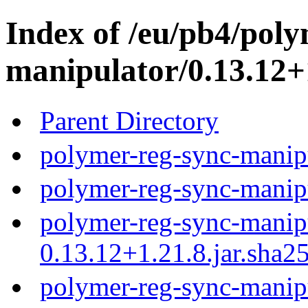
Index of /eu/pb4/poly
manipulator/0.13.12+
Parent Directory
polymer-reg-sync-manipu
polymer-reg-sync-manipu
polymer-reg-sync-manip
0.13.12+1.21.8.jar.sha2
polymer-reg-sync-manip