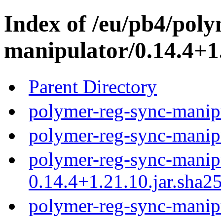
Index of /eu/pb4/poly
manipulator/0.14.4+1
Parent Directory
polymer-reg-sync-manipu
polymer-reg-sync-manipu
polymer-reg-sync-manip
0.14.4+1.21.10.jar.sha2
polymer-reg-sync-manip