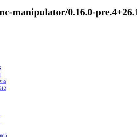
nc-manipulator/0.16.0-pre.4+26.
5
1
256
512
6
2
.md5