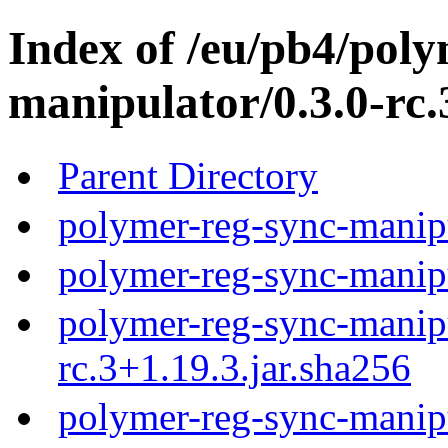
Index of /eu/pb4/poly
manipulator/0.3.0-rc.
Parent Directory
polymer-reg-sync-manipu
polymer-reg-sync-manipu
polymer-reg-sync-manipu
rc.3+1.19.3.jar.sha256
polymer-reg-sync-manipu