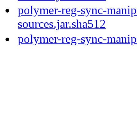
polymer-reg-sync-manipu
sources.jar.sha512
polymer-reg-sync-manipu