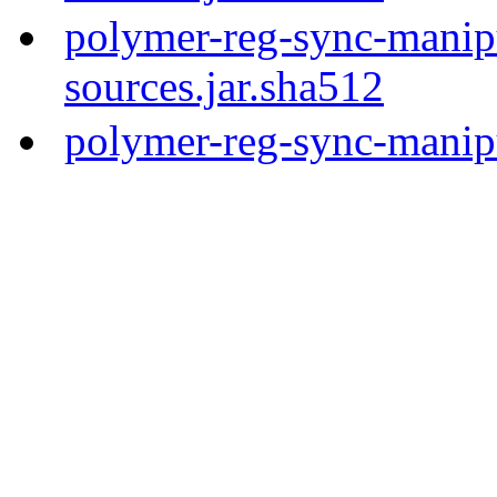
polymer-reg-sync-manipu
sources.jar.sha512
polymer-reg-sync-manipu