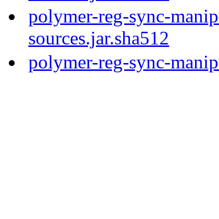
polymer-reg-sync-manipu
sources.jar.sha512
polymer-reg-sync-manipu