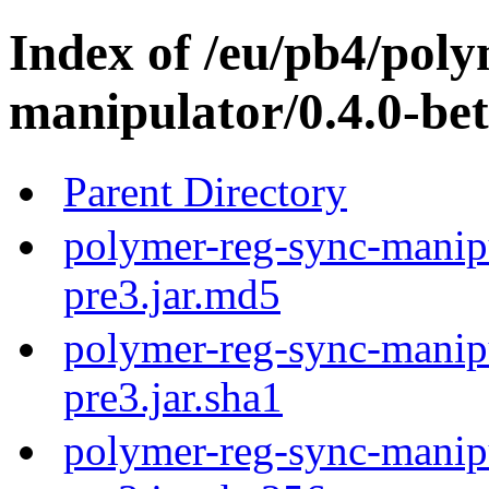
Index of /eu/pb4/poly
manipulator/0.4.0-bet
Parent Directory
polymer-reg-sync-manipu
pre3.jar.md5
polymer-reg-sync-manipu
pre3.jar.sha1
polymer-reg-sync-manipu