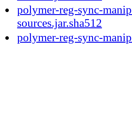
polymer-reg-sync-manipu
sources.jar.sha512
polymer-reg-sync-manipu