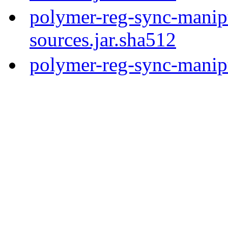
polymer-reg-sync-manipu
sources.jar.sha512
polymer-reg-sync-manipu