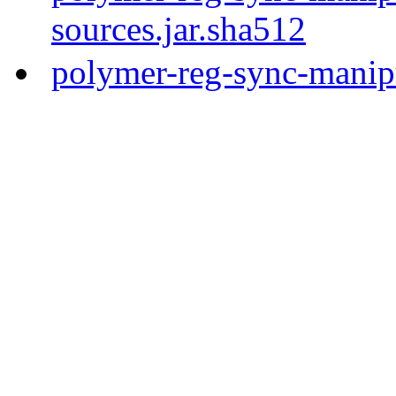
sources.jar.sha512
polymer-reg-sync-manipu