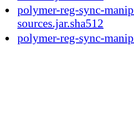
polymer-reg-sync-manipu
sources.jar.sha512
polymer-reg-sync-manipu