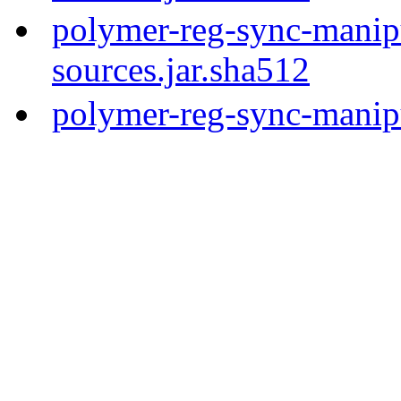
polymer-reg-sync-manipu
sources.jar.sha512
polymer-reg-sync-manipu