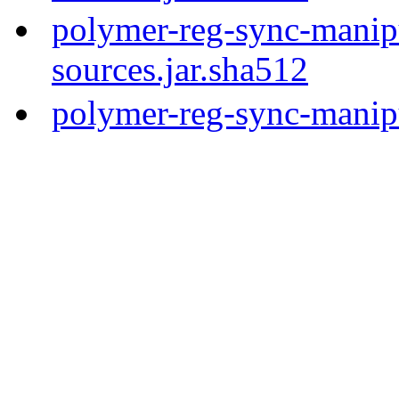
polymer-reg-sync-manipu
sources.jar.sha512
polymer-reg-sync-manipu