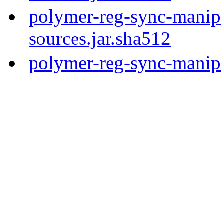
polymer-reg-sync-manipu
sources.jar.sha512
polymer-reg-sync-manipu