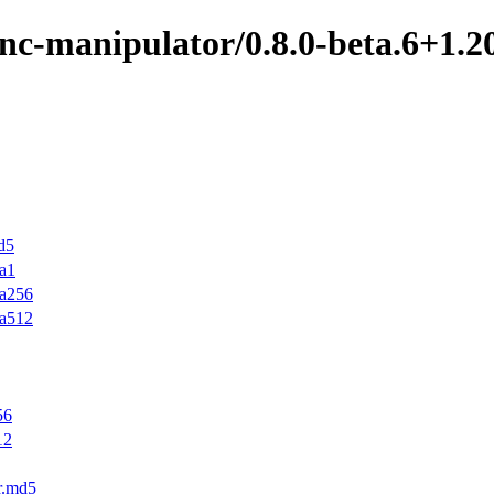
nc-manipulator/0.8.0-beta.6+1.20
d5
ha1
ha256
ha512
56
12
r.md5