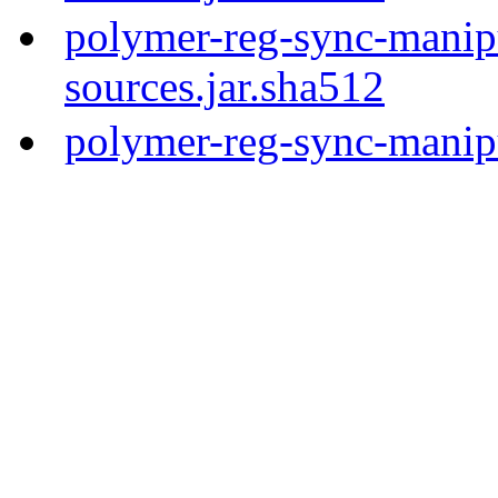
polymer-reg-sync-manipu
sources.jar.sha512
polymer-reg-sync-manipu