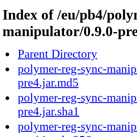
Index of /eu/pb4/poly
manipulator/0.9.0-pre
Parent Directory
polymer-reg-sync-manipu
pre4.jar.md5
polymer-reg-sync-manipu
pre4.jar.sha1
polymer-reg-sync-manipu