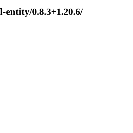
-entity/0.8.3+1.20.6/